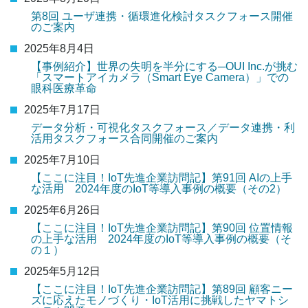
第8回 ユーザ連携・循環進化検討タスクフォース開催
のご案内
2025年8月4日
【事例紹介】世界の失明を半分にする─OUI Inc.が挑む
「スマートアイカメラ（Smart Eye Camera）」での
眼科医療革命
2025年7月17日
データ分析・可視化タスクフォース／データ連携・利
活用タスクフォース合同開催のご案内
2025年7月10日
【ここに注目！IoT先進企業訪問記】第91回 AIの上手
な活用 2024年度のIoT等導入事例の概要（その2）
2025年6月26日
【ここに注目！IoT先進企業訪問記】第90回 位置情報
の上手な活用 2024年度のIoT等導入事例の概要（そ
の１）
2025年5月12日
【ここに注目！IoT先進企業訪問記】第89回 顧客ニー
ズに応えたモノづくり・IoT活用に挑戦したヤマトシ