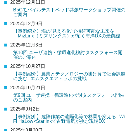
2025年12月11日
B5Gモバイルテストベッド共創ワークショップ開催の
ご案内
2025年12月9日
【事例紹介】海の“見える化”で持続可能な未来を
―MizLinx（ミズリンクス）が拓く海洋DXの最前線
2025年12月3日
第10回 ユーザ連携・循環進化検討タスクフォース開
催のご案内
2025年10月27日
【事例紹介】農業とテクノロジーの掛け算で社会課題
に挑む─エムスクエア・ラボの挑戦
2025年10月21日
第9回 ユーザ連携・循環進化検討タスクフォース開催
のご案内
2025年9月2日
【事例紹介】危険作業の遠隔化等で林業を変える─Wi-
Fi HaLow×Starlinkで古野電気が挑む現場DX
2025年8月20日