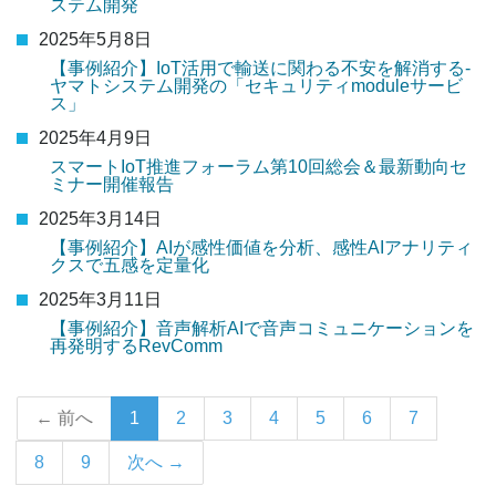
ステム開発
2025年5月8日
【事例紹介】IoT活用で輸送に関わる不安を解消する-
ヤマトシステム開発の「セキュリティmoduleサービ
ス」
2025年4月9日
スマートIoT推進フォーラム第10回総会＆最新動向セ
ミナー開催報告
2025年3月14日
【事例紹介】AIが感性価値を分析、感性AIアナリティ
クスで五感を定量化
2025年3月11日
【事例紹介】音声解析AIで音声コミュニケーションを
再発明するRevComm
← 前へ
1
2
3
4
5
6
7
8
9
次へ →