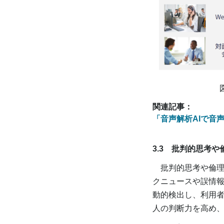
関連記事：
「音声解析AIで音
3.3 批判的思考
批判的思考や倫理
クニュースや誤情
動的検出し、利用
人の判断力を高め