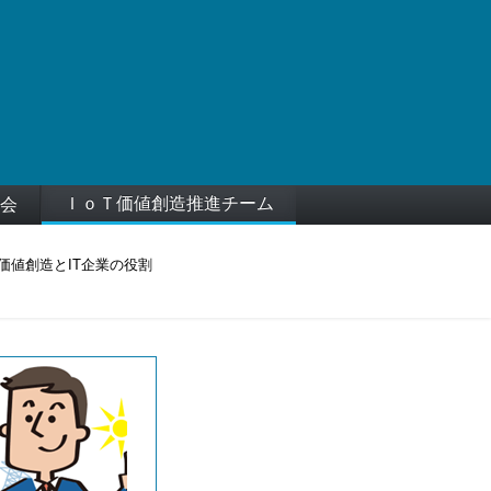
ＩｏＴ価値創造推進チーム
会
の価値創造とIT企業の役割