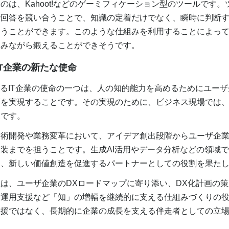
は、Kahoot!などのゲーミフィケーション型のツールです。
で回答を競い合うことで、知識の定着だけでなく、瞬時に判断
養うことができます。このような仕組みを利用することによっ
しみながら鍛えることができそうです。
のIT企業の新たな使命
るIT企業の使命の一つは、人の知的能力を高めるためにユー
幅を実現することです。その実現のために、ビジネス現場では
欠です。
術開発や業務変革において、アイデア創出段階からユーザ企業
装までを担うことです。生成AI活用やデータ分析などの領域
し、新しい価値創造を促進するパートナーとしての役割を果た
は、ユーザ企業のDXロードマップに寄り添い、DX化計画の策
、運用支援など「知」の増幅を継続的に支える仕組みづくりの
支援ではなく、長期的に企業の成長を支える伴走者としての立