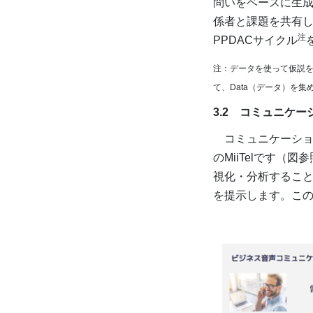
問いをベースに生成
係者と課題を共有
注
PPDACサイクル
注：データを使って仮説を
て、Data（データ）を集め
3.2 コミュニケ
コミュニケーション
のMiiTelです
視化・分析するこ
を提示します。こ