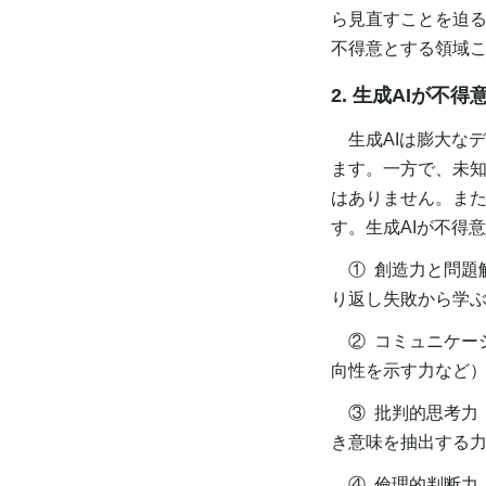
ら見直すことを迫る
不得意とする領域
2. 生成AIが不得
生成AIは膨大な
ます。一方で、未
はありません。また
す。生成AIが不得
① 創造力と問題
り返し失敗から学
② コミュニケー
向性を示す力など
③ 批判的思考力
き意味を抽出する
④ 倫理的判断力（