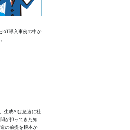
IoT導入事例の中か
す。
、生成AIは急速に社
人間が担ってきた知
創造の前提を根本か