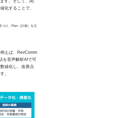
きます。そして、関
数値化することで、
つけ、Plan（計画）を立
えば、RevComm
話を音声解析AIで可
を数値化し、改善点
ます。