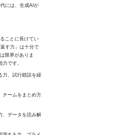
代には、生成AIが
することに長けてい
り返す力」は十分で
には限界がありま
能力です。
る力、試行錯誤を繰
、チームをまとめ方
力、データを読み解
認識する力、プライ