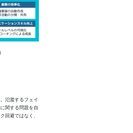
）
。氾濫するフェイ
ーに関する問題を自
スク回避ではなく、