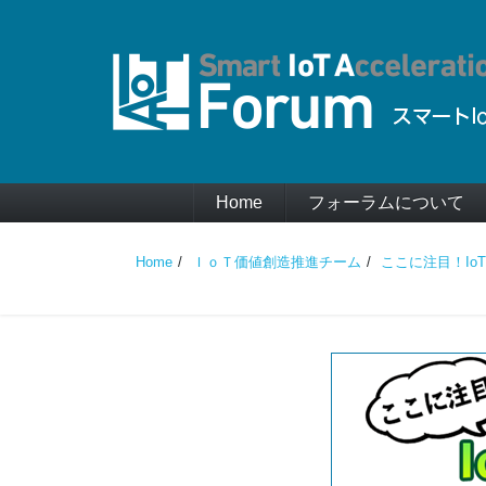
Home
フォーラムについて
Home
ＩｏＴ価値創造推進チーム
ここに注目！Io