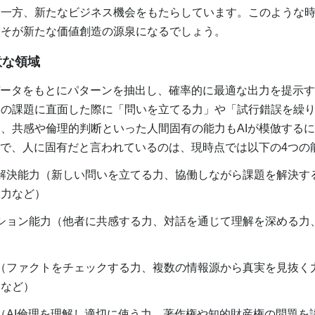
一方、新たなビジネス機会をもたらしています。このような時
こそが新たな価値創造の源泉になるでしょう。
意な領域
データをもとにパターンを抽出し、確率的に最適な出力を提示
知の課題に直面した際に「問いを立てる力」や「試行錯誤を繰
、共感や倫理的判断といった人間固有の能力もAIが模倣する
意で、人に固有だと言われているのは、現時点では以下の4つの
解決能力（新しい問いを立てる力、協働しながら課題を解決す
ぶ力など）
ション能力（他者に共感する力、対話を通じて理解を深める力
）
（ファクトをチェックする力、複数の情報源から真実を見抜く
力など）
AI倫理を理解し適切に使う力、著作権や知的財産権の問題を