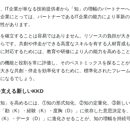
、IT企業が単なる技術提供者から「知」の増幅のパートナーへ
企業にとっては、パートナーであるIT企業の能力により革新
能性があります。
を確立することは容易ではありません。リソースの負担が大き
からです。共創や伴走ができる高度なスキルを有する人材育成
題に対応するためには、教育や研修により人の能力を高めるこ
Iの機能と役割を常に評価し、そのベストミックスを探ること
が大きな共創・伴走を効率化するために、標準化されたフレー
要になるでしょう。
を支える新しいKKD
知」を高めるには、①知の形式知化、②知の定量化、③新しい
「勘（K）・経験（K）・度胸（D）」に依存した意思決定を、
（K）・データ（D）」に進化させることが、知の増幅を持続