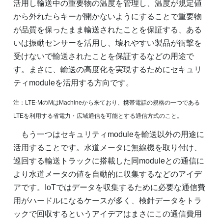
活用し輸送中の重要物の温度を管理し、温度が規定値
から外れたらキーが開かないようにすることで重要物
が品質を保ったまま輸送されたことを保証する、ある
いは振動センサーを活用し、壊れやすい製品が衝撃を
受けないで輸送されたことを保証するなどの用途で
す。まさに、輸送の高度化を実現するためにセキュリ
ティmoduleを活用する方向です。
注：LTE-MのMはMachineから来ており、携帯電話の規格の一つである
LTEを利用する省電力・広域通信を可能とする通信方式のこと。
もう一つはセキュリティmoduleを輸送以外の用途に
活用することです。水道メータに無線機を取り付け、
巡回する輸送トラックに搭載した同moduleとの通信に
より水道メータの値を自動的に収集するなどのアイデ
アです。IoTではデータを収集するために必要な通信費
用がハードルになるケースが多く、検針データをトラ
ックで回収するというアイデアはまさにこの通信費用