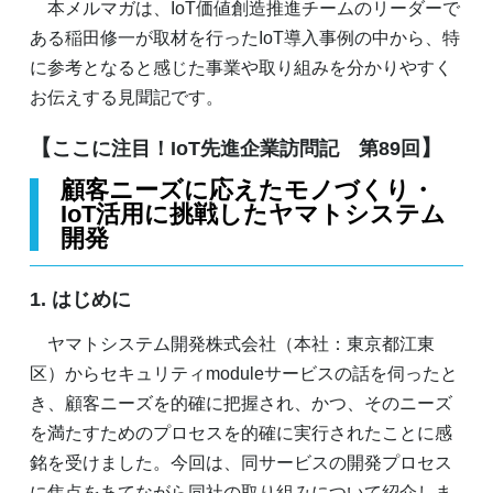
本メルマガは、IoT価値創造推進チームのリーダーで
ある稲田修一が取材を行ったIoT導入事例の中から、特
に参考となると感じた事業や取り組みを分かりやすく
お伝えする見聞記です。
【
】
ここに注目！IoT先進企業訪問記 第89回
顧客ニーズに応えたモノづくり・
IoT活用に挑戦したヤマトシステム
開発
1. はじめに
ヤマトシステム開発株式会社（本社：東京都江東
区）からセキュリティmoduleサービスの話を伺ったと
き、顧客ニーズを的確に把握され、かつ、そのニーズ
を満たすためのプロセスを的確に実行されたことに感
銘を受けました。今回は、同サービスの開発プロセス
に焦点をあてながら同社の取り組みについて紹介しま